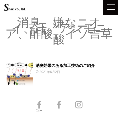
消臭、嫌なニオ
イ、汗、アンモニ
ア、酢酸、イソ吉草
酸
消臭効果のある加工技術のご紹介
2021年6月2日
Cu＋