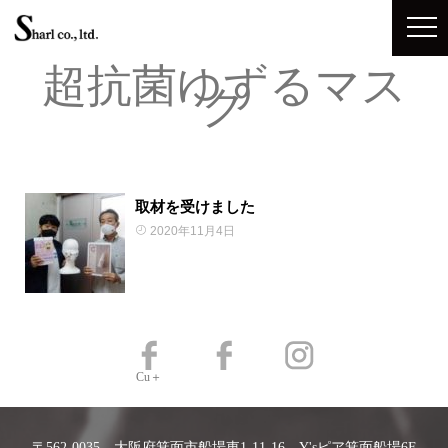
超抗菌ゆずるマス
ク
取材を受けました
2020年11月4日
Cu＋
〒562-0035 大阪府箕面市船場東1-11-16 Y'sピア箕面船場6F