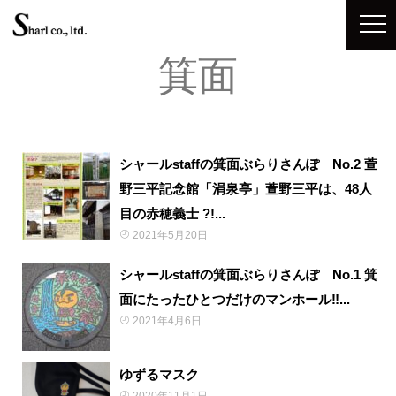
箕面
シャールstaffの箕面ぶらりさんぽ No.2 萱
野三平記念館「涓泉亭」萱野三平は、48人
目の赤穂義士 ?!...
2021年5月20日
シャールstaffの箕面ぶらりさんぽ No.1 箕
面にたったひとつだけのマンホール‼...
2021年4月6日
ゆずるマスク