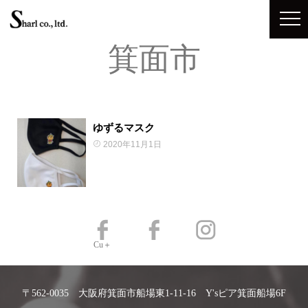
箕面市
ゆずるマスク
2020年11月1日
Cu＋
〒562-0035 大阪府箕面市船場東1-11-16 Y'sピア箕面船場6F